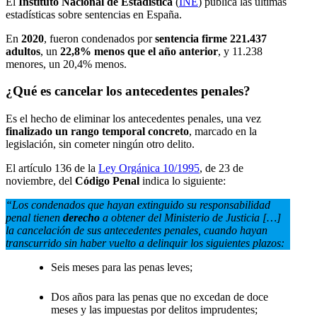
El
Instituto Nacional de Estadística
(
INE
) publica las últimas
estadísticas sobre sentencias en España.
En
2020
, fueron condenados por
sentencia firme 221.437
adultos
, un
22,8% menos que el año anterior
, y 11.238
menores, un 20,4% menos.
¿Qué es cancelar los antecedentes penales?
Es el hecho de eliminar los antecedentes penales, una vez
finalizado un rango temporal concreto
, marcado en la
legislación, sin cometer ningún otro delito.
El artículo 136 de la
Ley Orgánica 10/1995
, de 23 de
noviembre, del
Código Penal
indica lo siguiente:
“Los condenados que hayan extinguido su responsabilidad
penal tienen
derecho
a obtener del Ministerio de Justicia […]
la cancelación de sus antecedentes penales, cuando hayan
transcurrido sin haber vuelto a delinquir los siguientes plazos:
Seis meses para las penas leves;
Dos años para las penas que no excedan de doce
meses y las impuestas por delitos imprudentes;