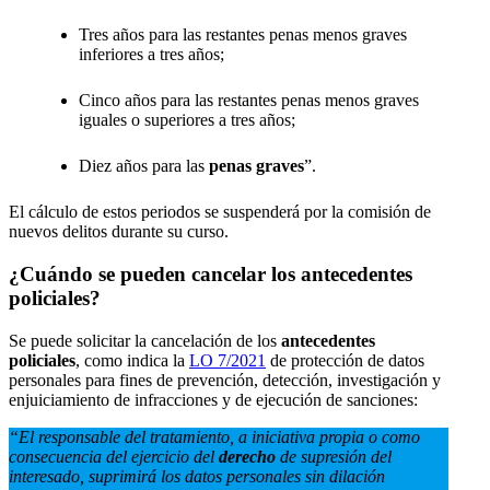
Tres años para las restantes penas menos graves
inferiores a tres años;
Cinco años para las restantes penas menos graves
iguales o superiores a tres años;
Diez años para las
penas graves
”.
El cálculo de estos periodos se suspenderá por la comisión de
nuevos delitos durante su curso.
¿Cuándo se pueden cancelar los antecedentes
policiales?
Se puede solicitar la cancelación de los
antecedentes
policiales
, como indica la
LO 7/2021
de protección de datos
personales para fines de prevención, detección, investigación y
enjuiciamiento de infracciones y de ejecución de sanciones:
“El responsable del tratamiento, a iniciativa propia o como
consecuencia del ejercicio del
derecho
de supresión del
interesado, suprimirá los datos personales sin dilación