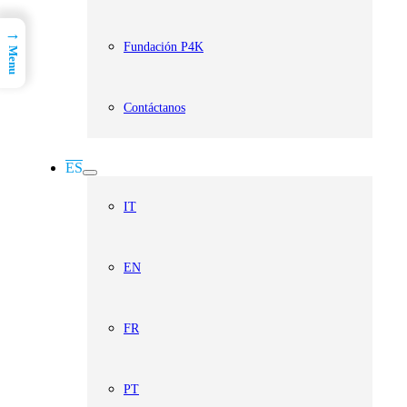
→
Fundación P4K
Menu
Contáctanos
ES
IT
EN
FR
PT