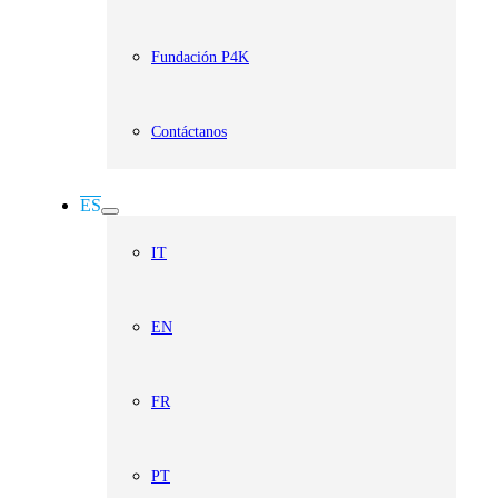
Fundación P4K
Contáctanos
ES
IT
EN
FR
PT