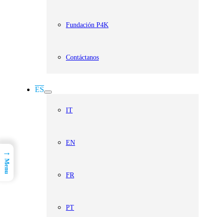
Fundación P4K
Contáctanos
ES
IT
EN
→
Menu
FR
PT