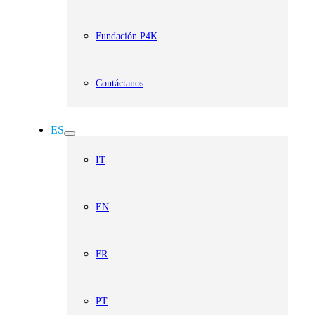
Fundación P4K
Contáctanos
ES
IT
EN
FR
PT