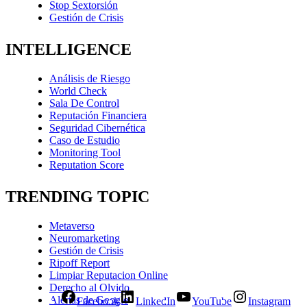
Stop Sextorsión
Gestión de Crisis
INTELLIGENCE
Análisis de Riesgo
World Check
Sala De Control
Reputación Financiera
Seguridad Cibernética
Caso de Estudio
Monitoring Tool
Reputation Score
TRENDING TOPIC
Metaverso
Neuromarketing
Gestión de Crisis
Ripoff Report
Limpiar Reputacion Online
Derecho al Olvido
Alertas de Google
Facebook
LinkedIn
YouTube
Instagram