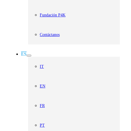
Fundación P4K
Contáctanos
ES
IT
EN
FR
PT