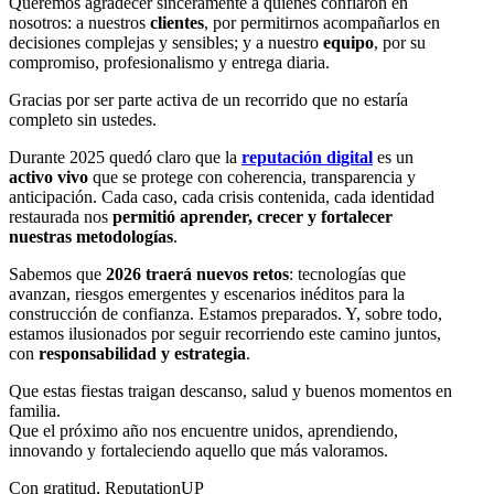
Queremos agradecer sinceramente a quienes confiaron en
nosotros: a nuestros
clientes
, por permitirnos acompañarlos en
decisiones complejas y sensibles; y a nuestro
equipo
, por su
compromiso, profesionalismo y entrega diaria.
Gracias por ser parte activa de un recorrido que no estaría
completo sin ustedes.
Durante 2025 quedó claro que la
reputación digital
es un
activo vivo
que se protege con coherencia, transparencia y
anticipación. Cada caso, cada crisis contenida, cada identidad
restaurada nos
permitió aprender, crecer y fortalecer
nuestras metodologías
.
Sabemos que
2026 traerá nuevos retos
: tecnologías que
avanzan, riesgos emergentes y escenarios inéditos para la
construcción de confianza. Estamos preparados. Y, sobre todo,
estamos ilusionados por seguir recorriendo este camino juntos,
con
responsabilidad y estrategia
.
Que estas fiestas traigan descanso, salud y buenos momentos en
familia.
Que el próximo año nos encuentre unidos, aprendiendo,
innovando y fortaleciendo aquello que más valoramos.
Con gratitud, ReputationUP