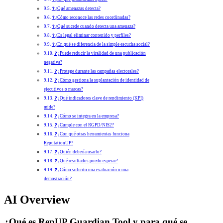
❓ ¿Qué amenazas detecta?
❓ ¿Cómo reconoce las redes coordinadas?
❓ ¿Qué sucede cuando detecta una amenaza?
❓ ¿Es legal eliminar contenido y perfiles?
❓ ¿En qué se diferencia de la simple escucha social?
❓ ¿Puede reducir la viralidad de una publicación
negativa?
❓ ¿Protege durante las campañas electorales?
❓ ¿Cómo gestiona la suplantación de identidad de
ejecutivos o marcas?
❓ ¿Qué indicadores clave de rendimiento (KPI)
mide?
❓ ¿Cómo se integra en la empresa?
❓ ¿Cumple con el RGPD/NIS2?
❓ ¿Con qué otras herramientas funciona
ReputationUP?
❓ ¿Quién debería usarlo?
❓ ¿Qué resultados puedo esperar?
❓ ¿Cómo solicito una evaluación o una
demostración?
AI Overview
¿Qué es RepUP Guardian Tool y para qué se