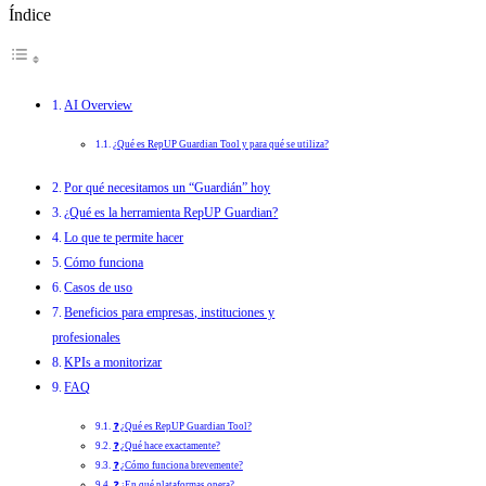
Índice
AI Overview
¿Qué es RepUP Guardian Tool y para qué se utiliza?
Por qué necesitamos un “Guardián” hoy
¿Qué es la herramienta RepUP Guardian?
Lo que te permite hacer
Cómo funciona
Casos de uso
Beneficios para empresas, instituciones y
profesionales
KPIs a monitorizar
FAQ
❓ ¿Qué es RepUP Guardian Tool?
❓ ¿Qué hace exactamente?
❓ ¿Cómo funciona brevemente?
❓ ¿En qué plataformas opera?