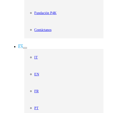
Fundación P4K
Contáctanos
ES
IT
EN
FR
PT