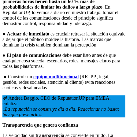
primeras horas tienen hasta un 60 % más de
probabilidades de limitar los daños a largo plazo.
En
ReputationUP, lo vemos a diario en nuestro trabajo: tomar el
control de las comunicaciones desde el principio significa
demostrar control, responsabilidad y liderazgo.
●
Actuar de inmediato
es crucial: retrasar la situación equivale
a dejar que el público moldee la historia. Las marcas que
dominan la crisis también dominan la percepción.
● El
plan de comunicaciones
debe estar listo antes de que
cualquier cosa suceda: escenarios, roles, mensajes claros para
todas las plataformas.
● Construir un
equipo multifuncional
(RR. PP., legal,
gestión, redes sociales, atención al cliente) evita reacciones
caóticas y desalineadas.
💬 Andrea Baggio, CEO de ReputationUP para EMEA,
enfatiza:
«La reputación se construye día a día. Reaccionar no basta:
hay que prevenirla».
Transparencia que genera confianza
La velocidad sin
transparencia
se convierte en ruido. La