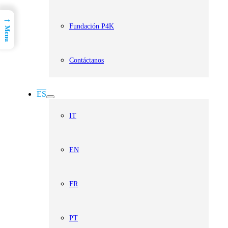
→
Fundación P4K
Menu
Contáctanos
ES
IT
EN
FR
PT