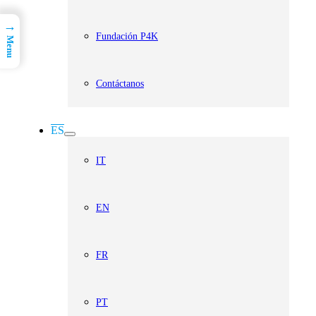
→
Fundación P4K
Menu
Contáctanos
ES
IT
EN
FR
PT