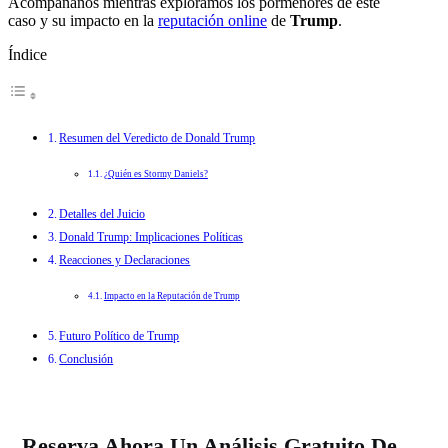
Acompáñanos mientras exploramos los pormenores de este
caso y su impacto en la
reputación online
de
Trump
.
Índice
Resumen del Veredicto de Donald Trump
¿Quién es Stormy Daniels?
Detalles del Juicio
Donald Trump: Implicaciones Políticas
Reacciones y Declaraciones
Impacto en la Reputación de Trump
Futuro Político de Trump
Conclusión
Reserva Ahora Un Análisis Gratuito De