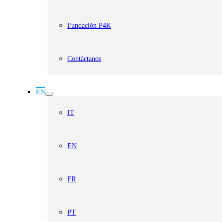
Fundación P4K
Contáctanos
ES
IT
EN
FR
PT