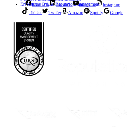
Erweitertes Online-Reputationsmanagement
Facebook
LinkedIn
YouTube
Instagram
TikTok
Twitter
Amazon
Spotify
Google