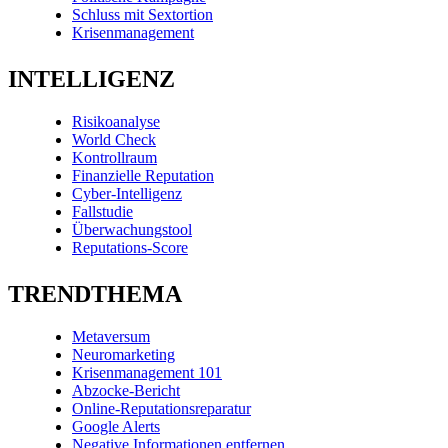
Schluss mit Sextortion
Krisenmanagement
INTELLIGENZ
Risikoanalyse
World Check
Kontrollraum
Finanzielle Reputation
Cyber-Intelligenz
Fallstudie
Überwachungstool
Reputations-Score
TRENDTHEMA
Metaversum
Neuromarketing
Krisenmanagement 101
Abzocke-Bericht
Online-Reputationsreparatur
Google Alerts
Negative Informationen entfernen