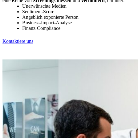
eine Reihe von
Screenings
messen
und
verhindern
, darunter:
Unerwünschte Medien
Sentiment-Score
Angeblich exponierte Person
Business-Impact-Analyse
Finanz-Compliance
Kontaktiere uns