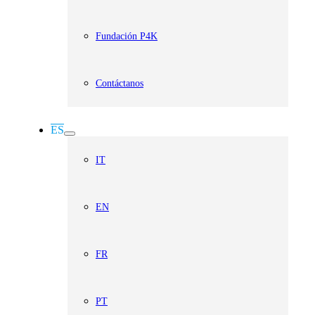
Fundación P4K
Contáctanos
ES
IT
EN
FR
PT