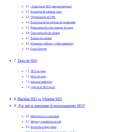
¿Cómo hacer SEO para una empresa?
Estrategia de palabras clave
Optimización de URL
Estructura de las páginas de encabezado
Presta atención a los tiempos de carga
Crea contenido de calidad
Enlaces de calidad
Elementos gráficos y vídeo marketing
Guest blogger
Tipos de SEO
SEO on-page
SEO off-page
Inbound marketing
¿Qué es el SEO local?
Blackhat SEO vs Whitehat SEO
¿Por qué es importante el posicionamiento SEO?
Multiplica tu visibilidad
Mejora y rentabiliza la web
Inversión a largo plazo