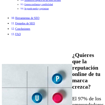
Aumenta el impacto en las redes sociales
Genera confianza y credibilidad
Se puede medir y optimizar
Herramientas de SEO
Ejemplos de SEO
Conclusiones
FAQ
¿Quieres
que la
reputación
online de tu
marca
crezca?
El 97% de los
emprendedores