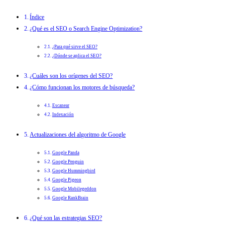
Índice
¿Qué es el SEO o Search Engine Optimization?
¿Para qué sirve el SEO?
¿Dónde se aplica el SEO?
¿Cuáles son los orígenes del SEO?
¿Cómo funcionan los motores de búsqueda?
Escanear
Indexación
Actualizaciones del algoritmo de Google
Google Panda
Google Penguin
Google Hummingbird
Google Pigeon
Google Mobilegeddon
Google RankBrain
¿Qué son las estrategias SEO?