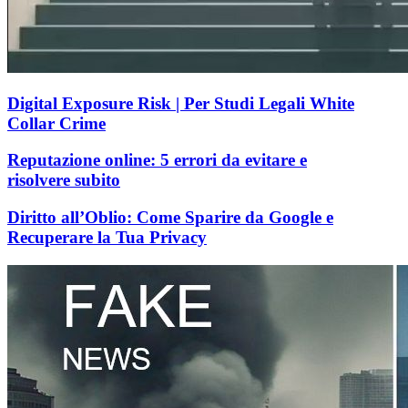
Digital Exposure Risk | Per Studi Legali White
Collar Crime
Reputazione online: 5 errori da evitare e
risolvere subito
Diritto all’Oblio: Come Sparire da Google e
Recuperare la Tua Privacy