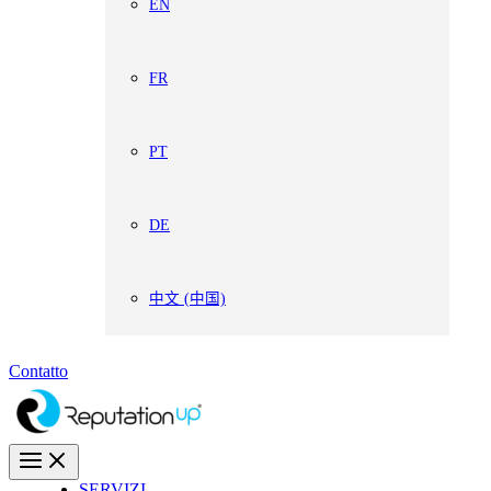
EN
FR
PT
DE
中文 (中国)
Contatto
SERVIZI