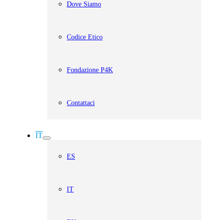
Dove Siamo
Codice Etico
Fondazione P4K
Contattaci
IT
ES
IT