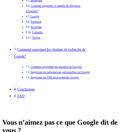
Instagram
Comment supprimer le numéro de téléphone
d’Internet?
Google
Facebook
Instagram
LinkedIn
Twitter
Comment supprimer les résultats de recherche de
Google?
Comment supprimer une actualité de Google?
Supprimer les informations personnelles sur Google
Supprimer les URL de la recherche Google
Conclusions
FAQ
Vous n’aimez pas ce que Google dit de
vous ?