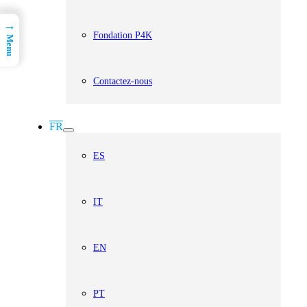
→
Fondation P4K
Menu
Contactez-nous
FR
ES
IT
EN
PT