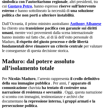
simbolica con l’autoritarismo regionale
, altri presidenti, tra
cui
Gustavo Petro
, hanno espresso
riserve sull’intervento
esterno
e hanno sottolineato la necessità di
una soluzione
politica che non porti a ulteriore instabilità
.
Dall’Oceania, il primo ministro australiano
Anthony Albanese
ha chiesto una
transizione pacifica con garanzie sui diritti
umani
, mentre voci provenienti dalla scena internazionale
hanno insistito sul fatto che, al di là dell’esito personale di
Maduro,
il rispetto del giusto processo e delle libertà
fondamentali deve rimanere un criterio centrale
per valutare
le conseguenze di questa decisione storica.
Maduro: dal potere assoluto
all’isolamento totale
Per
Nicolás Maduro
, l’arresto rappresenta
il crollo definitivo
della sua immagine pubblica
. Per anni, l’
apparato di
comunicazione
chavista
ha tentato di costruire una
narrazione di resistenza e sovranità
. Oggi, questa narrazione
si scontra con immagini, testimonianze e archivi che
documentano
la repressione interna, i gruppi armati e la
persecuzione politica
.