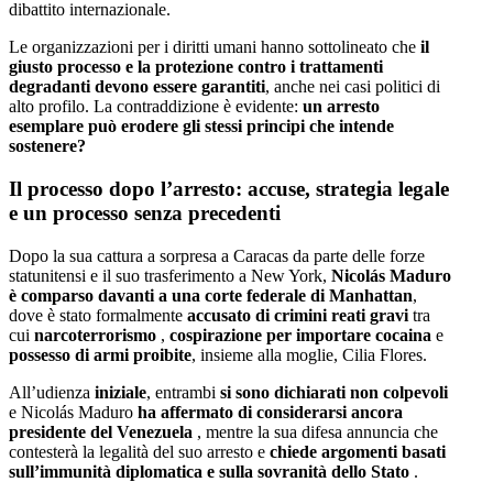
dibattito internazionale.
Le organizzazioni per i diritti umani hanno sottolineato che
il
giusto processo e la protezione contro i trattamenti
degradanti devono essere garantiti
, anche nei casi politici di
alto profilo. La contraddizione è evidente:
un arresto
esemplare può erodere gli stessi principi che intende
sostenere?
Il processo dopo l’arresto: accuse, strategia legale
e un processo senza precedenti
Dopo la sua cattura a sorpresa a Caracas da parte delle forze
statunitensi e il suo trasferimento a New York,
Nicolás Maduro
è comparso davanti a una corte federale di Manhattan
,
dove è stato formalmente
accusato di crimini
reati gravi
tra
cui
narcoterrorismo
,
cospirazione per importare
cocaina
e
possesso di armi proibite
, insieme alla moglie, Cilia Flores.
All’udienza
iniziale
, entrambi
si sono dichiarati non colpevoli
e Nicolás Maduro
ha affermato di considerarsi ancora
presidente del Venezuela
, mentre la sua difesa annuncia che
contesterà la legalità del suo arresto e
chiede argomenti basati
sull’immunità diplomatica e sulla sovranità dello Stato
.