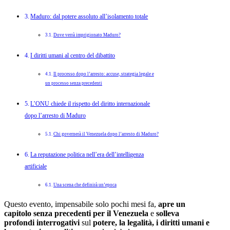
Maduro: dal potere assoluto all’isolamento totale
Dove verrà imprigionato Maduro?
I diritti umani al centro del dibattito
Il processo dopo l’arresto: accuse, strategia legale e
un processo senza precedenti
L’ONU chiede il rispetto del diritto internazionale
dopo l’arresto di Maduro
Chi governerà il Venezuela dopo l’arresto di Maduro?
La reputazione politica nell’era dell’intelligenza
artificiale
Una scena che definirà un’epoca
Questo evento, impensabile solo pochi mesi fa,
apre un
capitolo senza precedenti per il Venezuela
e
solleva
profondi interrogativi
sul
potere, la legalità, i diritti umani e