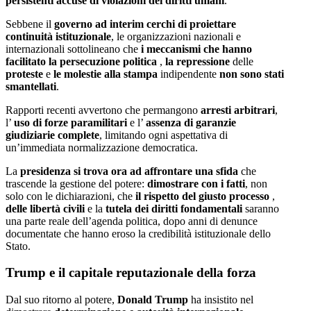
persistenti accuse di violazioni dei diritti umani
.
Sebbene il
governo ad interim cerchi di proiettare
continuità istituzionale
, le organizzazioni nazionali e
internazionali sottolineano che
i meccanismi che hanno
facilitato la persecuzione politica
,
la repressione
delle
proteste
e
le molestie alla stampa
indipendente
non sono stati
smantellati
.
Rapporti recenti avvertono che permangono
arresti arbitrari
,
l’
uso di forze paramilitari
e l’
assenza di garanzie
giudiziarie complete
, limitando ogni aspettativa di
un’immediata normalizzazione democratica.
La
presidenza si trova ora ad affrontare una sfida
che
trascende la gestione del potere:
dimostrare con i fatti
, non
solo con le dichiarazioni, che
il rispetto del giusto processo
,
delle libertà civili
e la
tutela dei diritti fondamentali
saranno
una parte reale dell’agenda politica, dopo anni di denunce
documentate che hanno eroso la credibilità istituzionale dello
Stato.
Trump e il capitale reputazionale della forza
Dal suo ritorno al potere,
Donald Trump
ha insistito nel