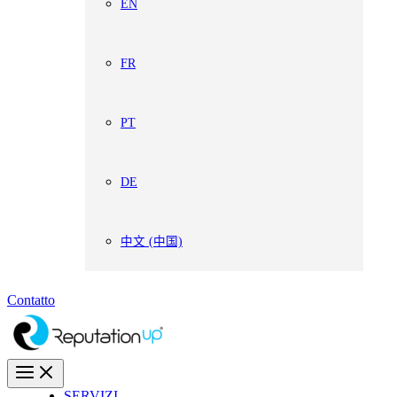
EN
FR
PT
DE
中文 (中国)
Contatto
SERVIZI