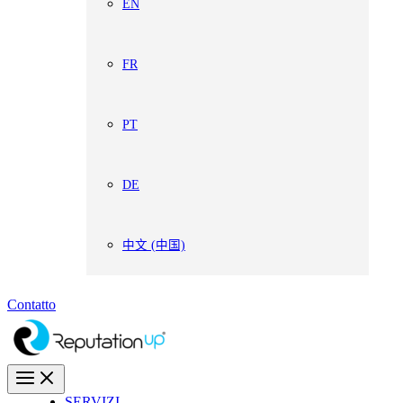
EN
FR
PT
DE
中文 (中国)
Contatto
SERVIZI