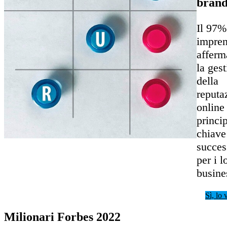
bran
Il 97%
impren
afferm
la ges
della
reputa
online 
princi
chiave
succes
per i l
busine
Sì, lo 
Milionari Forbes 2022