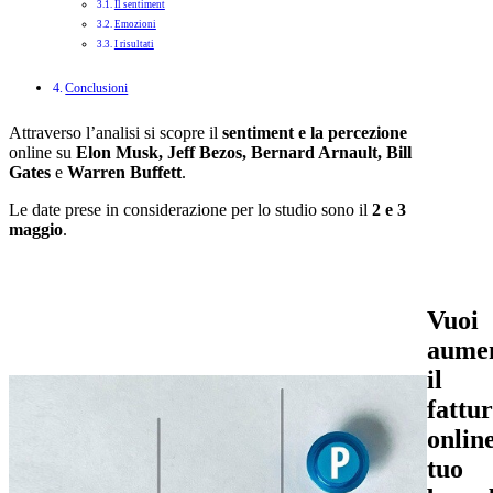
Il sentiment
Emozioni
I risultati
Conclusioni
Attraverso l’analisi si scopre il
sentiment e la percezione
online su
Elon Musk, Jeff Bezos, Bernard Arnault, Bill
Gates
e
Warren Buffett
.
Le date prese in considerazione per lo studio sono il
2 e 3
maggio
.
Vuoi
aume
il
fattu
online
tuo