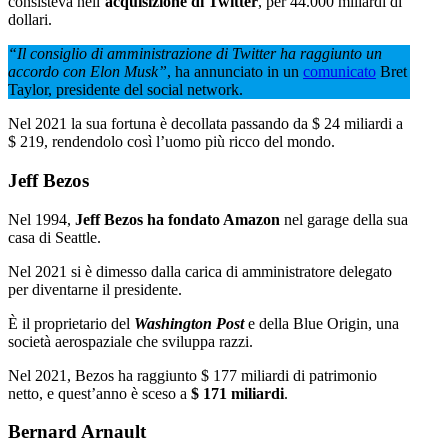
consisteva nell’
acquisizione di Twitter
, per 44.000 miliardi di
dollari.
“Il consiglio di amministrazione di Twitter ha raggiunto un
accordo con Elon Musk”
, ha annunciato in un
comunicato
Bret
Taylor, presidente del social network.
Nel 2021 la sua fortuna è decollata passando da $ 24 miliardi a
$ 219, rendendolo così l’uomo più ricco del mondo.
Jeff Bezos
Nel 1994,
Jeff Bezos ha fondato Amazon
nel garage della sua
casa di Seattle.
Nel 2021 si è dimesso dalla carica di amministratore delegato
per diventarne il presidente.
È il proprietario del
Washington Post
e della Blue Origin, una
società aerospaziale che sviluppa razzi.
Nel 2021, Bezos ha raggiunto $ 177 miliardi di patrimonio
netto, e quest’anno è sceso a
$ 171 miliardi
.
Bernard Arnault