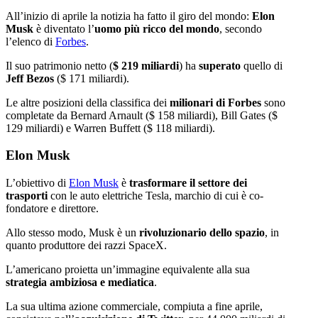
All’inizio di aprile la notizia ha fatto il giro del mondo:
Elon
Musk
è diventato l’
uomo più ricco del mondo
, secondo
l’elenco di
Forbes
.
Il suo patrimonio netto (
$ 219 miliardi
) ha
superato
quello di
Jeff Bezos
($ 171 miliardi).
Le altre posizioni della classifica dei
milionari di Forbes
sono
completate da Bernard Arnault ($ 158 miliardi), Bill Gates ($
129 miliardi) e Warren Buffett ($ 118 miliardi).
Elon Musk
L’obiettivo di
Elon Musk
è
trasformare il settore dei
trasporti
con le auto elettriche Tesla, marchio di cui è co-
fondatore e direttore.
Allo stesso modo, Musk è un
rivoluzionario dello spazio
, in
quanto produttore dei razzi SpaceX.
L’americano proietta un’immagine equivalente alla sua
strategia ambiziosa e mediatica
.
La sua ultima azione commerciale, compiuta a fine aprile,