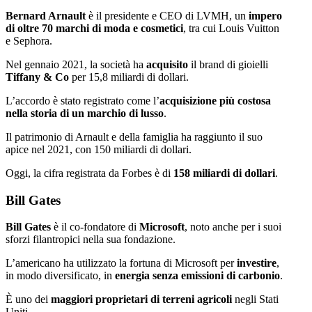
Bernard Arnault
è il presidente e CEO di LVMH, un
impero
di oltre 70 marchi di moda e cosmetici
, tra cui Louis Vuitton
e Sephora.
Nel gennaio 2021, la società ha
acquisito
il brand di gioielli
Tiffany & Co
per 15,8 miliardi di dollari.
L’accordo è stato registrato come l’
acquisizione più costosa
nella storia di un marchio di lusso
.
Il patrimonio di Arnault e della famiglia ha raggiunto il suo
apice nel 2021, con 150 miliardi di dollari.
Oggi, la cifra registrata da Forbes è di
158 miliardi di dollari
.
Bill Gates
Bill Gates
è il co-fondatore di
Microsoft
, noto anche per i suoi
sforzi filantropici nella sua fondazione.
L’americano ha utilizzato la fortuna di Microsoft per
investire
,
in modo diversificato, in
energia senza emissioni di carbonio
.
È uno dei
maggiori proprietari di terreni agricoli
negli Stati
Uniti.