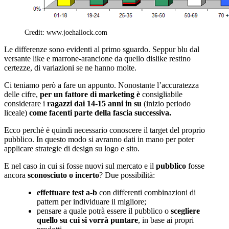
Credit: www.joehallock.com
Le differenze sono evidenti al primo sguardo. Seppur blu dal
versante like e marrone-arancione da quello dislike restino
certezze, di variazioni se ne hanno molte.
Ci teniamo però a fare un appunto. Nonostante l’accuratezza
delle cifre,
per un fattore di marketing è
consigliabile
considerare i
ragazzi dai 14-15 anni in su
(inizio periodo
liceale)
come facenti parte della fascia successiva.
Ecco perchè è quindi necessario conoscere il target del proprio
pubblico. In questo modo si avranno dati in mano per poter
applicare strategie di design su logo e sito.
E nel caso in cui si fosse nuovi sul mercato e il
pubblico
fosse
ancora
sconosciuto o incerto
? Due possibilità:
effettuare test a-b
con differenti combinazioni di
pattern per individuare il migliore;
pensare a quale potrà essere il pubblico o
scegliere
quello su cui si vorrà puntare
, in base ai propri