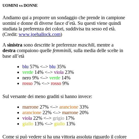
UOMINI vs DONNE
Andiamo qui a proporre un sondaggio che prende in campione
uomini e donne di diverse fasce d’età. Su questi viene quindi
studiata la preferenza dei colori, suddivisa tra sesso ed età.
(Credit:
www.joehallock.com
)
A
sinistra
sono descritte le preferenze
maschili
, mentre a
destra
compaiono quelle
femminili
, sulla media delle scelte in
base all’età
blu
57% <–>
blu
35%
verde
14% <–>
viola
23%
nero
9% <–>
verde
14%
rosso
7% <–>
rosso
9%
Sul versante dei meno graditi si hanno invece:
marrone
27% <–>
arancione
33%
arancione
22% <–>
marrone
20%
viola
22% <–>
grigio
17%
giallo
13% <–>
giallo
13%
Come si può vedere si ha una vittoria assoluta riguardo il colore