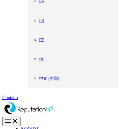
EN
FR
PT
DE
中文 (中国)
Contatto
SERVIZI