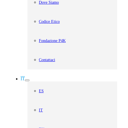
Dove Siamo
Codice Etico
Fondazione P4K
Contattaci
IT
ES
IT