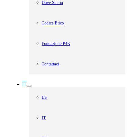
Dove Siamo
Codice Etico
Fondazione P4K
Contattaci
IT
ES
IT