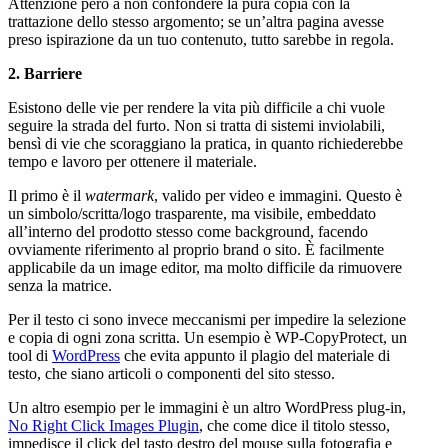
Attenzione però a non confondere la pura copia con la
trattazione dello stesso argomento; se un’altra pagina avesse
preso ispirazione da un tuo contenuto, tutto sarebbe in regola.
2. Barriere
Esistono delle vie per rendere la vita più difficile a chi vuole
seguire la strada del furto. Non si tratta di sistemi inviolabili,
bensì di vie che scoraggiano la pratica, in quanto richiederebbe
tempo e lavoro per ottenere il materiale.
Il primo è il
watermark
, valido per video e immagini. Questo è
un simbolo/scritta/logo trasparente, ma visibile, embeddato
all’interno del prodotto stesso come background, facendo
ovviamente riferimento al proprio brand o sito. È facilmente
applicabile da un image editor, ma molto difficile da rimuovere
senza la matrice.
Per il testo ci sono invece meccanismi per impedire la selezione
e copia di ogni zona scritta. Un esempio è WP-CopyProtect, un
tool di
WordPress
che evita appunto il plagio del materiale di
testo, che siano articoli o componenti del sito stesso.
Un altro esempio per le immagini è un altro WordPress plug-in,
No Right Click Images Plugin
, che come dice il titolo stesso,
impedisce il click del tasto destro del mouse sulla fotografia e