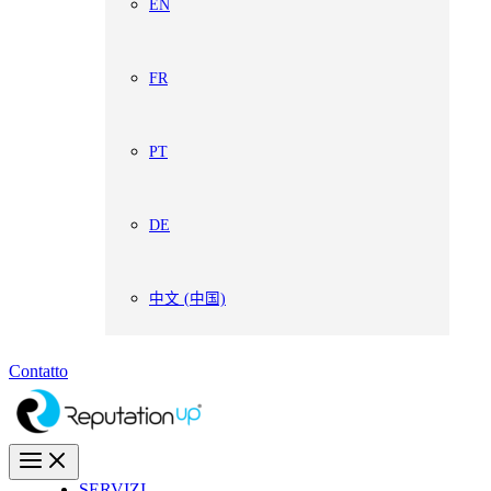
EN
FR
PT
DE
中文 (中国)
Contatto
SERVIZI