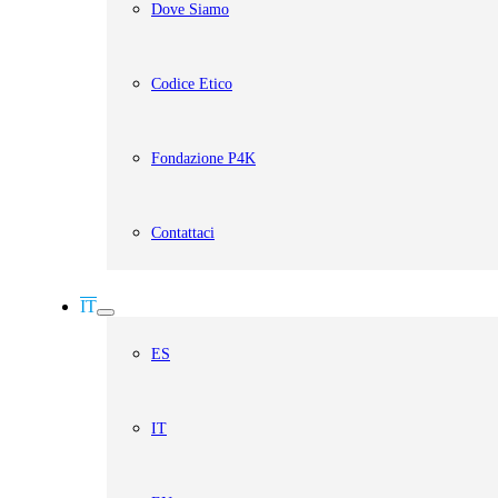
Dove Siamo
Codice Etico
Fondazione P4K
Contattaci
IT
ES
IT