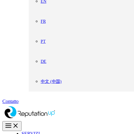
EN
FR
PT
DE
中文 (中国)
Contatto
SERVIZI