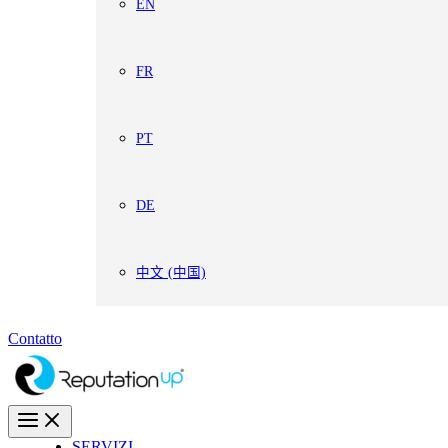
EN
FR
PT
DE
中文 (中国)
Contatto
SERVIZI