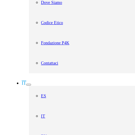
Dove Siamo
Codice Etico
Fondazione P4K
Contattaci
IT
ES
IT