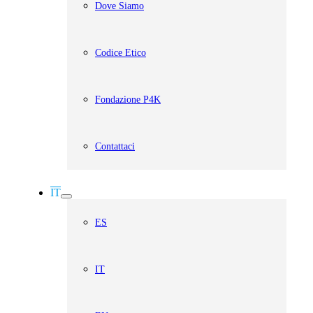
Dove Siamo
Codice Etico
Fondazione P4K
Contattaci
IT
ES
IT