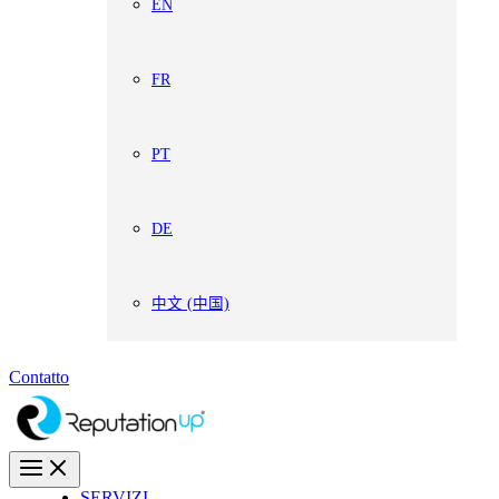
EN
FR
PT
DE
中文 (中国)
Contatto
SERVIZI